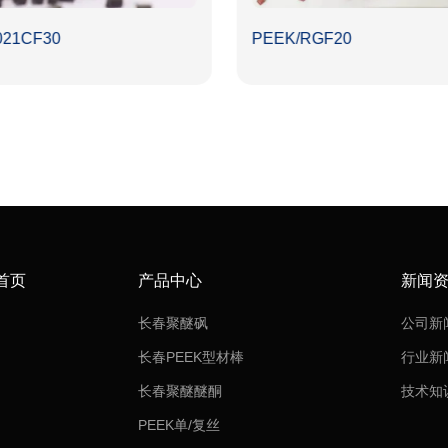
021CF30
PEEK/RGF20
首页
产品中心
新闻
长春聚醚砜
公司新
长春PEEK型材棒
行业新
长春聚醚醚酮
技术知
PEEK单/复丝