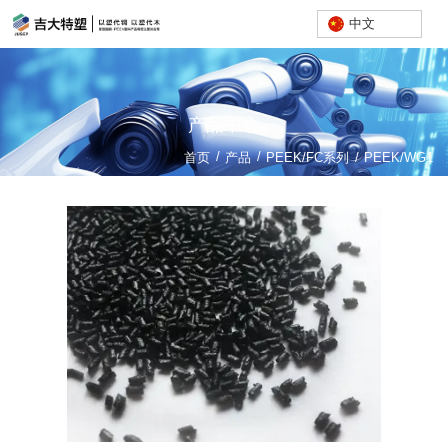
中文
产品中心
/
/
首页
产品
PEEK/FC系列
/
PEEK/WG1